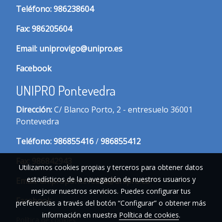
T
eléfono:
986238604
Fax:
986205604
Email:
uniprovigo@unipro.es
Facebook
UNIPRO Pontevedra
Dirección:
C/ Blanco Porto, 2 - entresuelo 36001
Pontevedra
Te
léfono:
986855416
/
986855412
Fax:
986842943
Utilizamos cookies propias y terceros para obtener datos
estadísticos de la navegación de nuestros usuarios y
Email:
unipropontevedra@unipro.es
mejorar nuestros servicios. Puedes configurar tus
Facebook
preferencias a través del botón “Configurar” o obtener más
información en nuestra
Política de cookies
.
Política de cookies