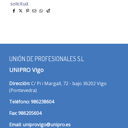
solicitud.
UNIÓN DE PROFESIONALES S.L
UNIPRO Vigo
Dirección:
C/ Pi i Margall, 72 - bajo 36202 Vigo
(Pontevedra)
T
eléfono:
986238604
Fax:
986205604
Email:
uniprovigo@unipro.es