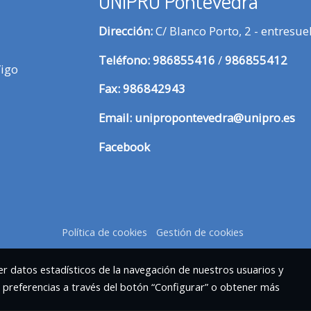
UNIPRO Pontevedra
Dirección:
C/ Blanco Porto, 2 - entresu
Te
léfono:
986855416
/
986855412
Vigo
Fax:
986842943
Email:
unipropontevedra@unipro.es
Facebook
Política de cookies
Gestión de cookies
r datos estadísticos de la navegación de nuestros usuarios y
s preferencias a través del botón “Configurar” o obtener más