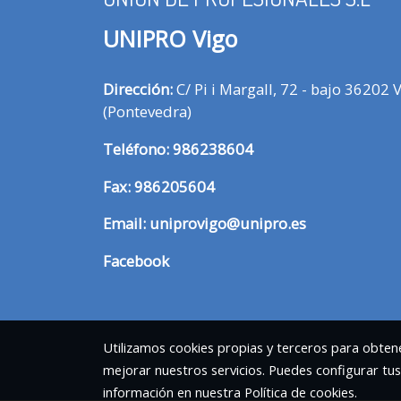
UNIPRO Vigo
Dirección:
C/ Pi i Margall, 72 - bajo 36202 
(Pontevedra)
T
eléfono:
986238604
Fax:
986205604
Email:
uniprovigo@unipro.es
Facebook
Utilizamos cookies propias y terceros para obtene
mejorar nuestros servicios. Puedes configurar tu
información en nuestra
Política de cookies
.