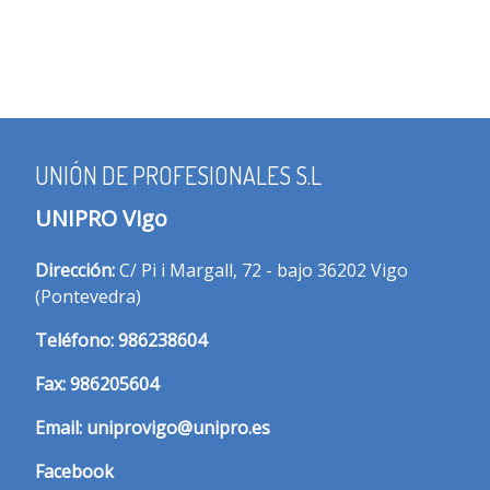
UNIÓN DE PROFESIONALES S.L
UNIPRO Vigo
Dirección:
C/ Pi i Margall, 72 - bajo 36202 Vigo
(Pontevedra)
T
eléfono:
986238604
Fax:
986205604
Email:
uniprovigo@unipro.es
Facebook