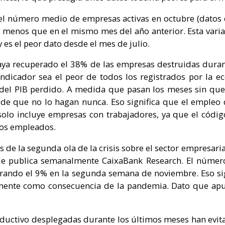
, el número medio de empresas activas en octubre (datos
 menos que en el mismo mes del año anterior. Esta variac
 es el peor dato desde el mes de julio.
aya recuperado el 38% de las empresas destruidas durant
dicador sea el peor de todos los registrados por la eco
% del PIB perdido. A medida que pasan los meses sin qu
go de que no lo hagan nunca. Eso significa que el emple
solo incluye empresas con trabajadores, ya que el códig
 los empleados.
 de la segunda ola de la crisis sobre el sector empresaria
ue publica semanalmente CaixaBank Research. El número
erando el 9% en la segunda semana de noviembre. Eso si
lmente como consecuencia de la pandemia. Dato que apun
productivo desplegadas durante los últimos meses han e