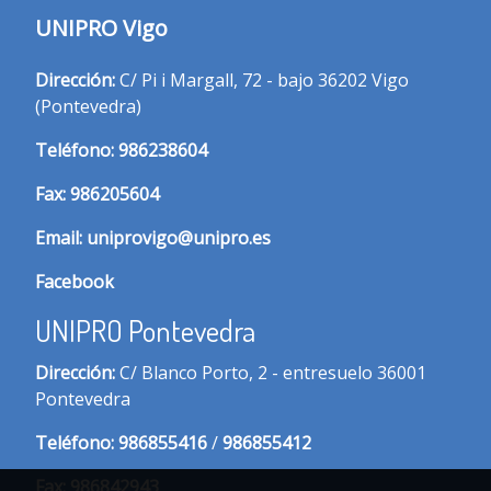
UNIPRO Vigo
Dirección:
C/ Pi i Margall, 72 - bajo 36202 Vigo
(Pontevedra)
T
eléfono:
986238604
Fax:
986205604
Email:
uniprovigo@unipro.es
Facebook
UNIPRO Pontevedra
Dirección:
C/ Blanco Porto, 2 - entresuelo 36001
Pontevedra
Te
léfono:
986855416
/
986855412
Fax:
986842943