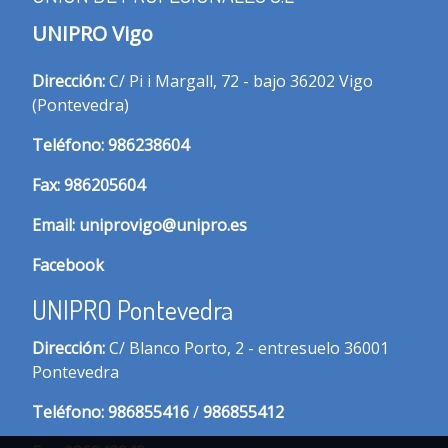
UNIPRO Vigo
Dirección:
C/ Pi i Margall, 72 - bajo 36202 Vigo
(Pontevedra)
T
eléfono:
986238604
Fax:
986205604
Email:
uniprovigo@unipro.es
Facebook
UNIPRO Pontevedra
Dirección:
C/ Blanco Porto, 2 - entresuelo 36001
Pontevedra
Te
léfono:
986855416
/
986855412