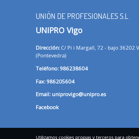
UNIÓN DE PROFESIONALES S.L
UNIPRO Vigo
Dirección:
C/ Pi i Margall, 72 - bajo 36202 
(Pontevedra)
T
eléfono:
986238604
Fax:
986205604
Email:
uniprovigo@unipro.es
Facebook
Utilizamos cookies propias y terceros para obtene