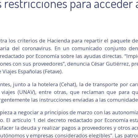
s restricciones para acceder 
ra los criterios de Hacienda para repartir el paquete de
taria del coronavirus. En un comunicado conjunto denun
redactado por Economía sobre las ayudas directas. “Imp
nes con sus proveedores”, denuncia César Gutiérrez, pr
 Viajes Españolas (Fetave).
tes, junto a la hotelera (Cehat), la de transporte por ca
 viajes (UNAV), entre otras, que reclaman que para qu
gentemente las instrucciones enviadas a las comunidad
pieza a negociar a principios de marzo con las autonomía
to. El artículo 1 del decreto redactado por Economía es
sfacer la deuda y realizar pagos a proveedores y otros acr
 autónomos y empresas considerados elegibles”. Las patr