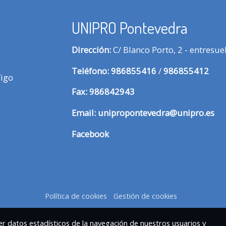
UNIPRO Pontevedra
Dirección:
C/ Blanco Porto, 2 - entresu
Te
léfono:
986855416
/
986855412
Vigo
Fax:
986842943
Email:
unipropontevedra@unipro.es
Facebook
Política de cookies
Gestión de cookies
r datos estadísticos de la navegación de nuestros usuarios y