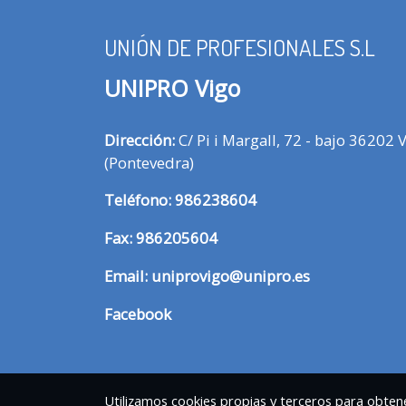
UNIÓN DE PROFESIONALES S.L
UNIPRO Vigo
Dirección:
C/ Pi i Margall, 72 - bajo 36202 
(Pontevedra)
T
eléfono:
986238604
Fax:
986205604
Email:
uniprovigo@unipro.es
Facebook
Utilizamos cookies propias y terceros para obtene