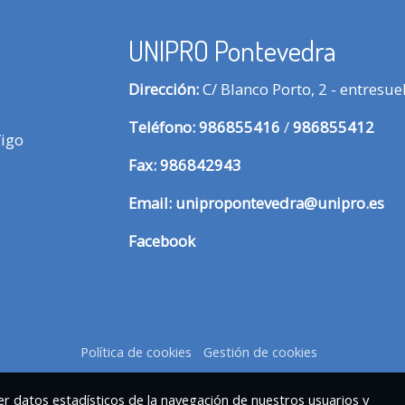
UNIPRO Pontevedra
Dirección:
C/ Blanco Porto, 2 - entresu
Te
léfono:
986855416
/
986855412
Vigo
Fax:
986842943
Email:
unipropontevedra@unipro.es
Facebook
Política de cookies
Gestión de cookies
r datos estadísticos de la navegación de nuestros usuarios y