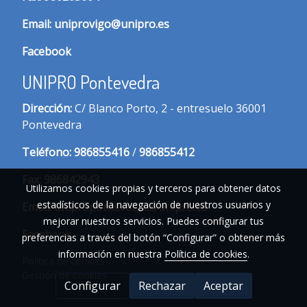
Email:
uniprovigo@unipro.es
Facebook
UNIPRO Pontevedra
Dirección:
C/ Blanco Porto, 2 - entresuelo 36001
Pontevedra
Te
léfono:
986855416
/
986855412
Fax:
986842943
Utilizamos cookies propias y terceros para obtener datos
estadísticos de la navegación de nuestros usuarios y
Email:
unipropontevedra@unipro.es
mejorar nuestros servicios. Puedes configurar tus
Facebook
preferencias a través del botón “Configurar” o obtener más
información en nuestra
Política de cookies
.
Política de cookies
Gestión de cookies
Configurar
Rechazar
Aceptar