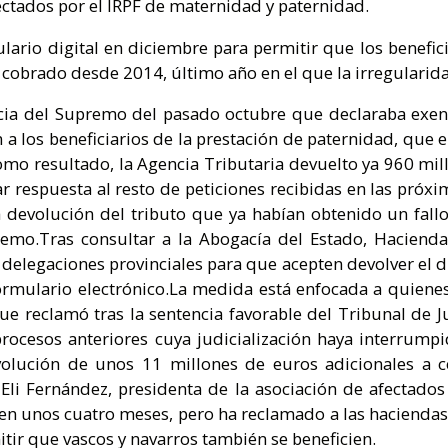
ectados por el IRPF de maternidad y paternidad.
rio digital en diciembre para permitir que los beneficia
obrado desde 2014, último año en el que la irregularidad
encia del Supremo del pasado octubre que declaraba exen
 los beneficiarios de la prestación de paternidad, que el
o resultado, la Agencia Tributaria devuelto ya 960 mil
ar respuesta al resto de peticiones recibidas en las próx
a devolución del tributo que ya habían obtenido un fallo
remo.Tras consultar a la Abogacía del Estado, Haciend
 delegaciones provinciales para que acepten devolver el d
formulario electrónico.La medida está enfocada a quien
e reclamó tras la sentencia favorable del Tribunal de J
 procesos anteriores cuya judicialización haya interrumpi
lución de unos 11 millones de euros adicionales a c
li Fernández, presidenta de la asociación de afectados
o en unos cuatro meses, pero ha reclamado a las hacienda
itir que vascos y navarros también se beneficien.