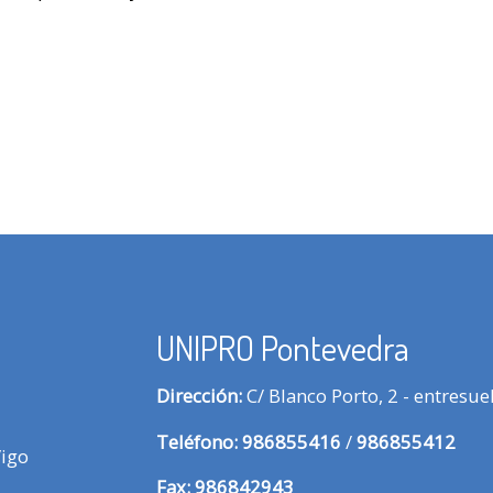
UNIPRO Pontevedra
Dirección:
C/ Blanco Porto, 2 - entresu
Te
léfono:
986855416
/
986855412
Vigo
Fax:
986842943