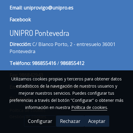
Email:
uniprovigo@unipro.es
Facebook
UNIPRO Pontevedra
Dirección:
C/ Blanco Porto, 2 - entresuelo 36001
Pontevedra
Te
léfono:
986855416
/
986855412
Fax:
986842943
Utilizamos cookies propias y terceros para obtener datos
estadísticos de la navegación de nuestros usuarios y
Email:
unipropontevedra@unipro.es
mejorar nuestros servicios. Puedes configurar tus
Facebook
preferencias a través del botón “Configurar” o obtener más
información en nuestra
Política de cookies
.
Política de cookies
Gestión de cookies
Configurar
Rechazar
Aceptar