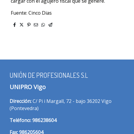
cargar con el agujero fiscal que se genere.
Fuente: Cinco Dias
UNIÓN DE PROFESIONALES S.L
UNIPRO Vigo
Dirección:
C/ Pi i Margall, 72 - bajo 36202 Vigo
(Pontevedra)
T
eléfono:
986238604
Fax:
986205604