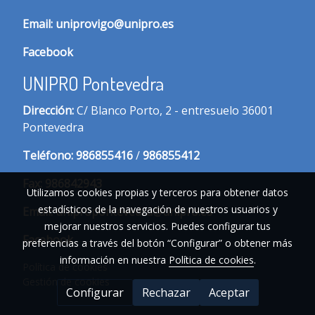
Email:
uniprovigo@unipro.es
Facebook
UNIPRO Pontevedra
Dirección:
C/ Blanco Porto, 2 - entresuelo 36001
Pontevedra
Te
léfono:
986855416
/
986855412
Fax:
986842943
Utilizamos cookies propias y terceros para obtener datos
estadísticos de la navegación de nuestros usuarios y
Email:
unipropontevedra@unipro.es
mejorar nuestros servicios. Puedes configurar tus
Facebook
preferencias a través del botón “Configurar” o obtener más
información en nuestra
Política de cookies
.
Política de cookies
Gestión de cookies
Configurar
Rechazar
Aceptar