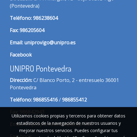
(Pontevedra)
T
eléfono:
986238604
Fax:
986205604
Email:
uniprovigo@unipro.es
Facebook
UNIPRO Pontevedra
Dirección:
C/ Blanco Porto, 2 - entresuelo 36001
Pontevedra
Te
léfono:
986855416
/
986855412
Fax:
986842943
Utilizamos cookies propias y terceros para obtener datos
estadísticos de la navegación de nuestros usuarios y
Email:
unipropontevedra@unipro.es
mejorar nuestros servicios. Puedes configurar tus
Facebook