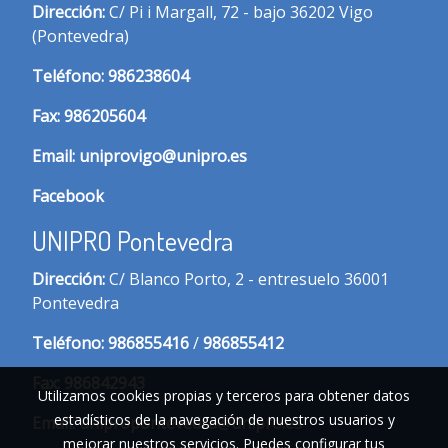
Dirección:
C/ Pi i Margall, 72 - bajo 36202 Vigo
(Pontevedra)
T
eléfono:
986238604
Fax:
986205604
Email:
uniprovigo@unipro.es
Facebook
UNIPRO Pontevedra
Dirección:
C/ Blanco Porto, 2 - entresuelo 36001
Pontevedra
Te
léfono:
986855416
/
986855412
Fax:
986842943
Utilizamos cookies propias y terceros para obtener datos
estadísticos de la navegación de nuestros usuarios y
Email:
unipropontevedra@unipro.es
mejorar nuestros servicios. Puedes configurar tus