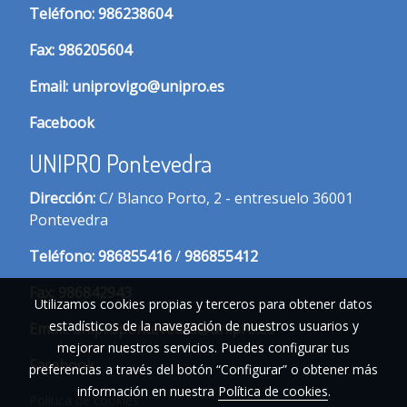
T
eléfono:
986238604
Fax:
986205604
Email:
uniprovigo@unipro.es
Facebook
UNIPRO Pontevedra
Dirección:
C/ Blanco Porto, 2 - entresuelo 36001
Pontevedra
Te
léfono:
986855416
/
986855412
Fax:
986842943
Utilizamos cookies propias y terceros para obtener datos
estadísticos de la navegación de nuestros usuarios y
Email:
unipropontevedra@unipro.es
mejorar nuestros servicios. Puedes configurar tus
Facebook
preferencias a través del botón “Configurar” o obtener más
información en nuestra
Política de cookies
.
Política de cookies