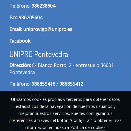
T
eléfono:
986238604
Fax:
986205604
Email:
uniprovigo@unipro.es
Facebook
UNIPRO Pontevedra
Dirección:
C/ Blanco Porto, 2 - entresuelo 36001
Pontevedra
Te
léfono:
986855416
/
986855412
Fax:
986842943
Utilizamos cookies propias y terceros para obtener datos
estadísticos de la navegación de nuestros usuarios y
Email:
unipropontevedra@unipro.es
mejorar nuestros servicios. Puedes configurar tus
Facebook
preferencias a través del botón “Configurar” o obtener más
información en nuestra
Política de cookies
.
Política de cookies