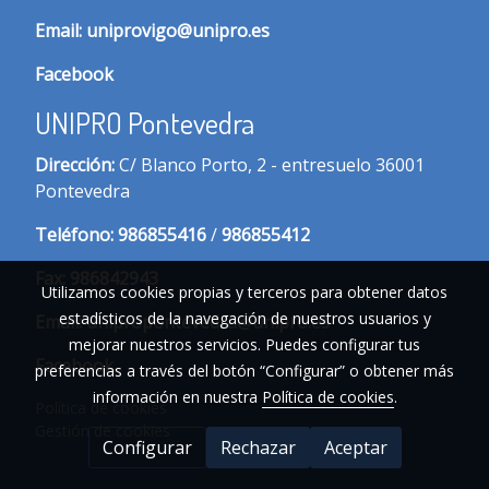
Email:
uniprovigo@unipro.es
Facebook
UNIPRO Pontevedra
Dirección:
C/ Blanco Porto, 2 - entresuelo 36001
Pontevedra
Te
léfono:
986855416
/
986855412
Fax:
986842943
Utilizamos cookies propias y terceros para obtener datos
estadísticos de la navegación de nuestros usuarios y
Email:
unipropontevedra@unipro.es
mejorar nuestros servicios. Puedes configurar tus
Facebook
preferencias a través del botón “Configurar” o obtener más
información en nuestra
Política de cookies
.
Política de cookies
Gestión de cookies
Configurar
Rechazar
Aceptar