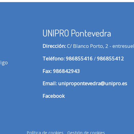
UNIPRO Pontevedra
Dirección:
C/ Blanco Porto, 2 - entresu
Te
léfono:
986855416
/
986855412
Vigo
Fax:
986842943
Email:
unipropontevedra@unipro.es
Facebook
Política de cookies
Gestión de cookies