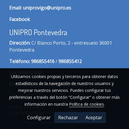
Email:
uniprovigo@unipro.es
Facebook
UNIPRO Pontevedra
Dirección:
C/ Blanco Porto, 2 - entresuelo 36001
Pontevedra
Te
léfono:
986855416
/
986855412
Fax:
986842943
Utilizamos cookies propias y terceros para obtener datos
estadísticos de la navegación de nuestros usuarios y
Email:
unipropontevedra@unipro.es
mejorar nuestros servicios. Puedes configurar tus
Facebook
preferencias a través del botón “Configurar” o obtener más
información en nuestra
Política de cookies
.
Política de cookies
Gestión de cookies
Configurar
Rechazar
Aceptar