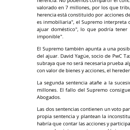
herencia. No podemos compartir el conce
valorado en 7 millones, por los que trib
herencia está constituido por acciones d
es inmobiliaria", el Supremo interpreta 
ajuar doméstico", lo que podría tener
imponible".
El Supremo también apunta a una posibl
del ajuar. David Yagüe, socio de PwC Tax
subraya que no será necesaria prueba alg
con valor de bienes y acciones, el hereder
La segunda sentencia atañe a la suces
millones. El fallo del Supremo consigu
Abogados.
Las dos sentencias contienen un voto par
propia sentencia y plantean la inconstit
habría que contar las acciones y participa