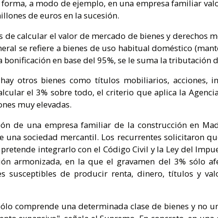
a forma, a modo de ejemplo, en una empresa familiar va
illones de euros en la sucesión.
 de calcular el valor de mercado de bienes y derechos m
ral se refiere a bienes de uso habitual doméstico (mantele
a bonificación en base del 95%, se le suma la tributación 
ay otros bienes como títulos mobiliarios, acciones, in
lcular el 3% sobre todo, el criterio que aplica la Agencia
ones muy elevadas.
sión de una empresa familiar de la construcción en Mad
e una sociedad mercantil. Los recurrentes solicitaron que
pretende integrarlo con el Código Civil y la Ley del Impue
ción armonizada, en la que el gravamen del 3% sólo afec
 susceptibles de producir renta, dinero, títulos y val
ólo comprende una determinada clase de bienes y no un 