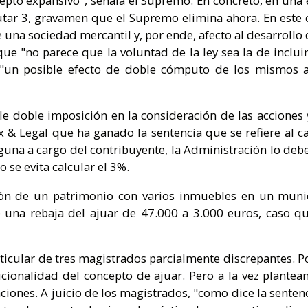
pto expansivo", señala el Supremo. En concreto, en una 
utar 3, gravamen que el Supremo elimina ahora. En este c
e una sociedad mercantil y, por ende, afecto al desarrol
que "no parece que la voluntad de la ley sea la de inclui
 "un posible efecto de doble cómputo de los mismos act
e doble imposición en la consideración de las acciones 
 & Legal que ha ganado la sentencia que se refiere al c
una a cargo del contribuyente, la Administración lo debe
o se evita calcular el 3%.
ión de un patrimonio con varios inmuebles en un munici
e una rebaja del ajuar de 47.000 a 3.000 euros, caso 
ticular de tres magistrados parcialmente discrepantes. Po
ucionalidad del concepto de ajuar. Pero a la vez plante
ciones. A juicio de los magistrados, "como dice la sentenc