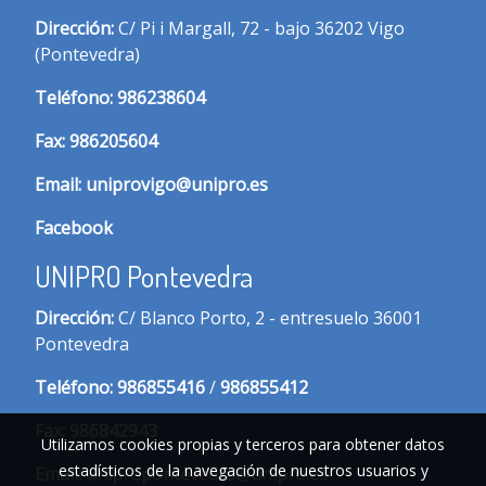
Dirección:
C/ Pi i Margall, 72 - bajo 36202 Vigo
(Pontevedra)
T
eléfono:
986238604
Fax:
986205604
Email:
uniprovigo@unipro.es
Facebook
UNIPRO Pontevedra
Dirección:
C/ Blanco Porto, 2 - entresuelo 36001
Pontevedra
Te
léfono:
986855416
/
986855412
Fax:
986842943
Utilizamos cookies propias y terceros para obtener datos
estadísticos de la navegación de nuestros usuarios y
Email:
unipropontevedra@unipro.es