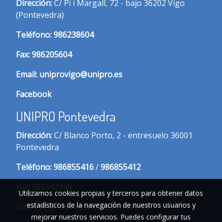
Dirección:
C/ Pi i Margall, 72 - bajo 36202 Vigo
(Pontevedra)
T
eléfono:
986238604
Fax:
986205604
Email:
uniprovigo@unipro.es
Facebook
UNIPRO Pontevedra
Dirección:
C/ Blanco Porto, 2 - entresuelo 36001
Pontevedra
Te
léfono:
986855416
/
986855412
Fax:
986842943
Utilizamos cookies propias y terceros para obtener datos
estadísticos de la navegación de nuestros usuarios y
Email:
unipropontevedra@unipro.es
mejorar nuestros servicios. Puedes configurar tus