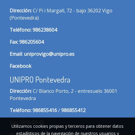
Dirección:
C/ Pi i Margall, 72 - bajo 36202 Vigo
(Pontevedra)
T
eléfono:
986238604
Fax:
986205604
Email:
uniprovigo@unipro.es
Facebook
UNIPRO Pontevedra
Dirección:
C/ Blanco Porto, 2 - entresuelo 36001
Pontevedra
Te
léfono:
986855416
/
986855412
Fax:
986842943
Utilizamos cookies propias y terceros para obtener datos
estadísticos de la navegación de nuestros usuarios y
Email:
unipropontevedra@unipro.es