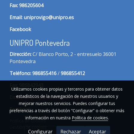
Fax:
986205604
Email:
uniprovigo@unipro.es
Facebook
UNIPRO Pontevedra
Dirección:
C/ Blanco Porto, 2 - entresuelo 36001
Pontevedra
Te
léfono:
986855416
/
986855412
Fax:
986842943
Utilizamos cookies propias y terceros para obtener datos
estadísticos de la navegación de nuestros usuarios y
Email:
unipropontevedra@unipro.es
mejorar nuestros servicios. Puedes configurar tus
Facebook
preferencias a través del botón “Configurar” o obtener más
información en nuestra
Política de cookies
.
Política de cookies
Gestión de cookies
Configurar
Rechazar
Aceptar